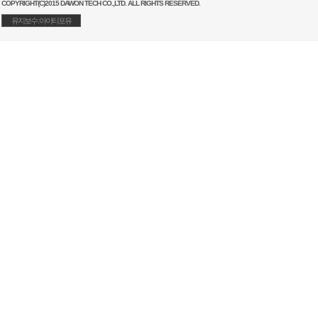
COPYRIGHT(C)2015 DAWON TECH CO.,LTD. ALL RIGHTS RESERVED.
유지보수 : 아이티포유