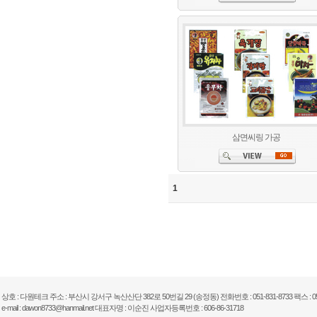
삼면씨링 가공
1
상호 : 다원테크 주소 : 부산시 강서구 녹산산단 382로 50번길 29 (송정동) 전화번호 : 051-831-8733 팩스 : 051
e-mail : dawon8733@hanmail.net 대표자명 : 이순진 사업자등록번호 : 606-86-31718