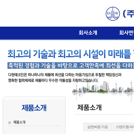
삼면씨링 가공
스탠드형 파