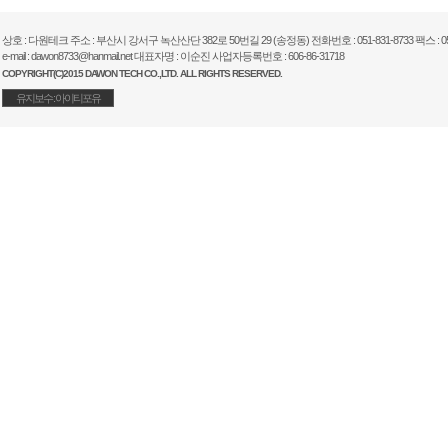
상호 : 다원테크 주소 : 부산시 강서구 녹산산단 382로 50번길 29 (송정동) 전화번호 : 051-831-8733 팩스 : 051
e-mail : dawon8733@hanmail.net 대표자명 : 이순진 사업자등록번호 : 606-86-31718
COPYRIGHT(C)2015 DAWON TECH CO.,LTD. ALL RIGHTS RESERVED.
유지보수 : 아이티포유