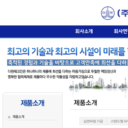
삼면씨링 가공
스탠드형 파