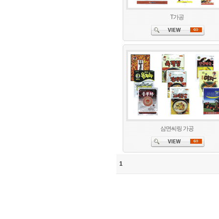
T가공
삼면씨링 가공
1